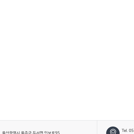
Tel. 0
울산광역시 울주군 두서면 인보로95