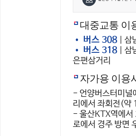
대중교통 이
• 버스 308
| 삼
• 버스 318
| 삼
은편삼거리
자가용 이용
- 언양버스터미널에
리에서 좌회전(약 
- 울산KTX역에서
로에서 경주 방면 