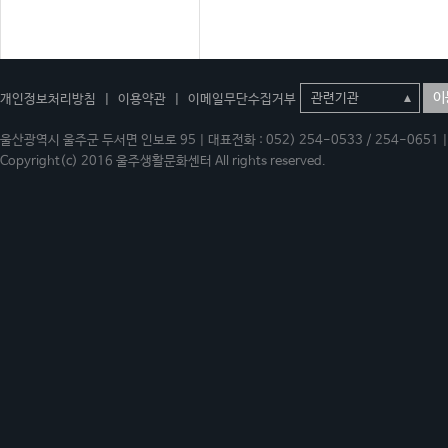
이
개인정보처리방침
|
이용약관
|
이메일무단수집거부
울산광역시 울주군 두서면 인보로 95 | 대표전화 : 052) 254-0533 / 254-0651 | 
Copyright(c) 2016 울주생활문화센터 All rights reserved.