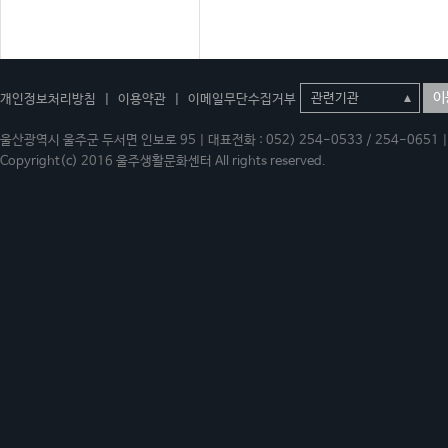
이
개인정보처리방침
|
이용약관
|
이메일무단수집거부
울산광역시 울주군 두서면 인보로 95 | 대표전화 : 052) 254-0533 / 254-0651 | 
Copyright(c) 2016 울주생활문화센터 All rights reserved.