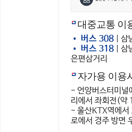
대중교통 이
• 버스 308
| 삼
• 버스 318
| 삼
은편삼거리
자가용 이용
- 언양버스터미널에
리에서 좌회전(약 
- 울산KTX역에서
로에서 경주 방면 