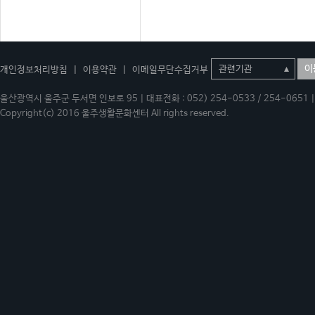
이
개인정보처리방침
|
이용약관
|
이메일무단수집거부
울산광역시 울주군 두서면 인보로 95 | 대표전화 : 052) 254-0533 / 254-0651 | 
Copyright(c) 2016 울주생활문화센터 All rights reserved.