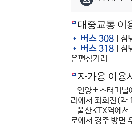
대중교통 이
• 버스 308
| 삼
• 버스 318
| 삼
은편삼거리
자가용 이용
- 언양버스터미널에
리에서 좌회전(약 
- 울산KTX역에서
로에서 경주 방면 