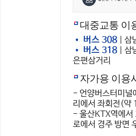
대중교통 이
• 버스 308
| 삼
• 버스 318
| 삼
은편삼거리
자가용 이용
- 언양버스터미널에
리에서 좌회전(약 
- 울산KTX역에서
로에서 경주 방면 