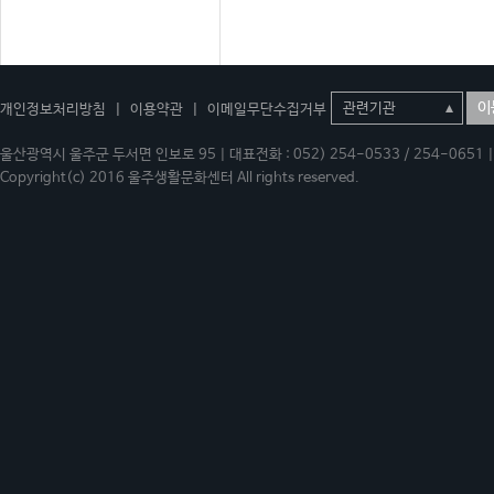
이
개인정보처리방침
|
이용약관
|
이메일무단수집거부
울산광역시 울주군 두서면 인보로 95 | 대표전화 : 052) 254-0533 / 254-0651 | 
Copyright(c) 2016 울주생활문화센터 All rights reserved.