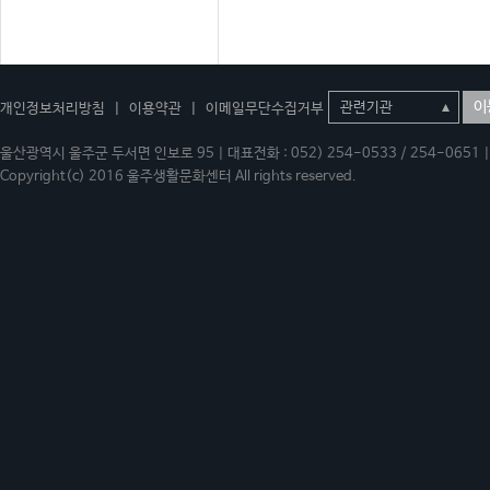
이
개인정보처리방침
|
이용약관
|
이메일무단수집거부
울산광역시 울주군 두서면 인보로 95 | 대표전화 : 052) 254-0533 / 254-0651 | 
Copyright(c) 2016 울주생활문화센터 All rights reserved.