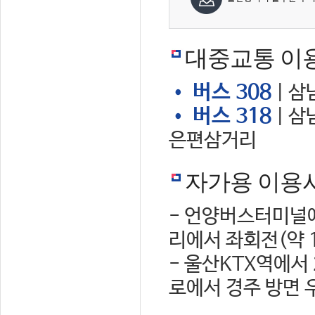
대중교통 이
• 버스 308
| 삼
• 버스 318
| 삼
은편삼거리
자가용 이용
- 언양버스터미널에
리에서 좌회전(약 
- 울산KTX역에서
로에서 경주 방면 