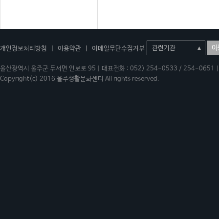
이
개인정보처리방침
|
이용약관
|
이메일무단수집거부
울산광역시 울주군 두서면 인보로 95 | 대표전화 : 052) 254-0533 / 254-0651 | 
Copyright(c) 2016 울주생활문화센터 All rights reserved.