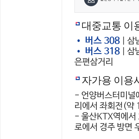
대중교통 이
• 버스 308
| 삼
• 버스 318
| 삼
은편삼거리
자가용 이용
- 언양버스터미널에
리에서 좌회전(약 
- 울산KTX역에서
로에서 경주 방면 