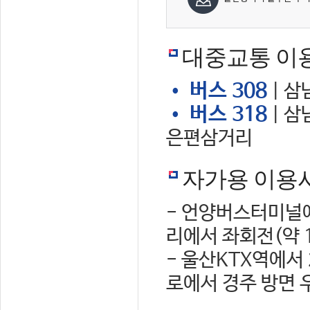
대중교통 이
• 버스 308
| 삼
• 버스 318
| 삼
은편삼거리
자가용 이용
- 언양버스터미널에
리에서 좌회전(약 
- 울산KTX역에서
로에서 경주 방면 