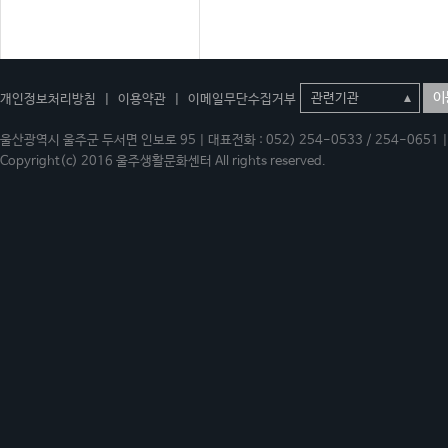
이
개인정보처리방침
|
이용약관
|
이메일무단수집거부
울산광역시 울주군 두서면 인보로 95 | 대표전화 : 052) 254-0533 / 254-0651 | 
Copyright(c) 2016 울주생활문화센터 All rights reserved.