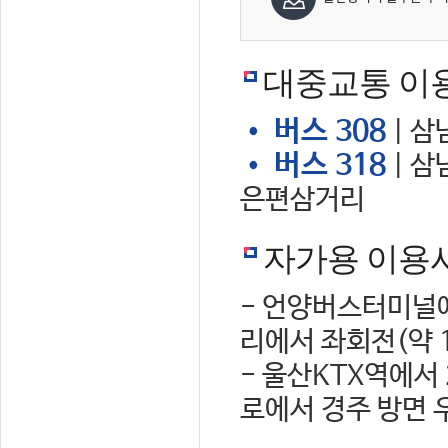
대중교통 이
• 버스 308
| 삼
• 버스 318
| 삼
은편삼거리
자가용 이용
- 언양버스터미널에
리에서 좌회전(약 
- 울산KTX역에서
로에서 경주 방면 