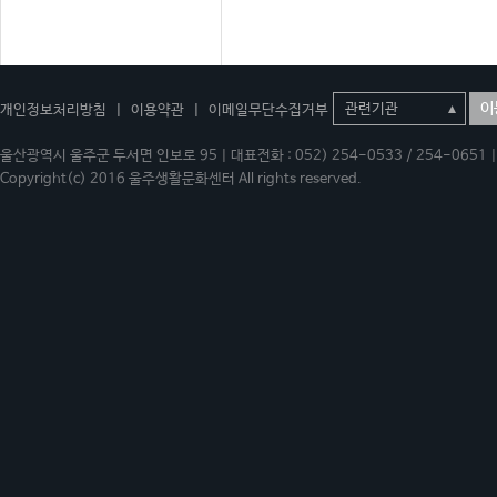
이
개인정보처리방침
|
이용약관
|
이메일무단수집거부
울산광역시 울주군 두서면 인보로 95 | 대표전화 : 052) 254-0533 / 254-0651 | 
Copyright(c) 2016 울주생활문화센터 All rights reserved.