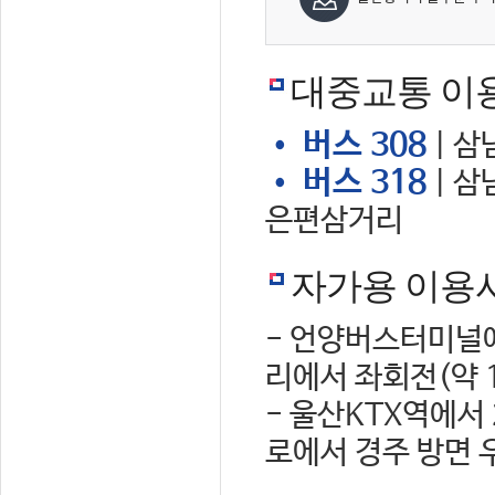
대중교통 이
• 버스 308
| 삼
• 버스 318
| 삼
은편삼거리
자가용 이용
- 언양버스터미널에
리에서 좌회전(약 
- 울산KTX역에서
로에서 경주 방면 