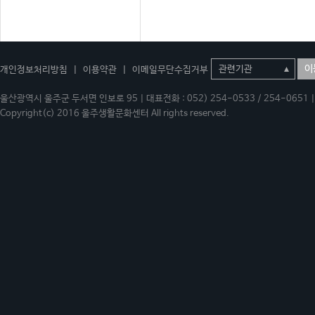
이
개인정보처리방침
|
이용약관
|
이메일무단수집거부
울산광역시 울주군 두서면 인보로 95 | 대표전화 : 052) 254-0533 / 254-0651 | 
Copyright(c) 2016 울주생활문화센터 All rights reserved.