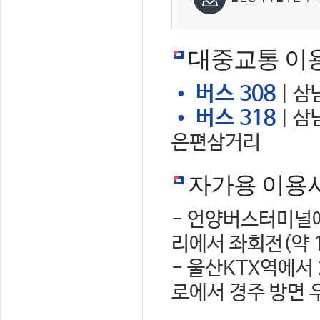
대중교통 이
• 버스 308
| 삼
• 버스 318
| 삼
은편삼거리
자가용 이용
- 언양버스터미널에
리에서 좌회전(약 
- 울산KTX역에서
로에서 경주 방면 