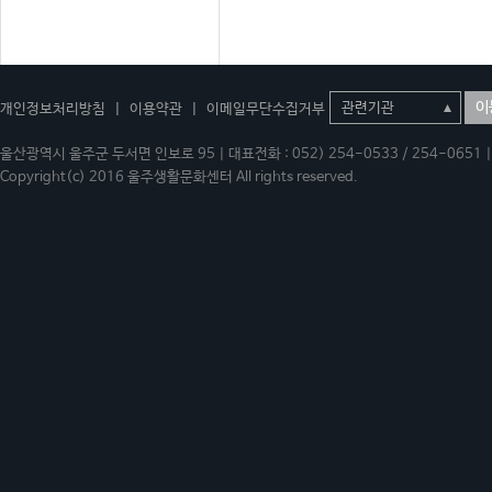
이
개인정보처리방침
|
이용약관
|
이메일무단수집거부
울산광역시 울주군 두서면 인보로 95 | 대표전화 : 052) 254-0533 / 254-0651 | 
Copyright(c) 2016 울주생활문화센터 All rights reserved.