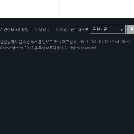
이
개인정보처리방침
|
이용약관
|
이메일무단수집거부
울산광역시 울주군 두서면 인보로 95 | 대표전화 : 052) 254-0533 / 254-0651 | 
Copyright(c) 2016 울주생활문화센터 All rights reserved.