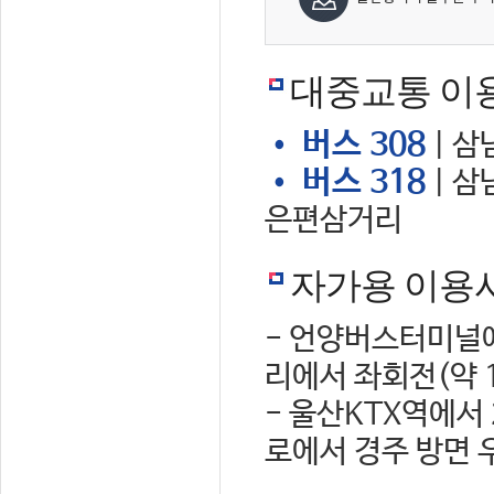
대중교통 이
• 버스 308
| 삼
• 버스 318
| 삼
은편삼거리
자가용 이용
- 언양버스터미널에
리에서 좌회전(약 
- 울산KTX역에서
로에서 경주 방면 