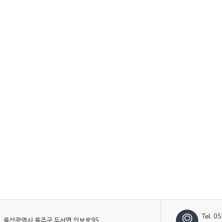
Tel. 0
울산광역시 울주군 두서면 인보로95