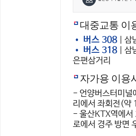
대중교통 이
• 버스 308
| 삼
• 버스 318
| 삼
은편삼거리
자가용 이용
- 언양버스터미널에
리에서 좌회전(약 
- 울산KTX역에서
로에서 경주 방면 