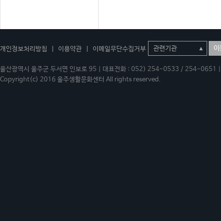
이
개인정보처리방침
|
이용약관
|
이메일무단수집거부
울산광역시 울주군 두서면 인보로 95 | 대표전화 : 052) 254-0533 / 254-0651 | 
Copyright(c) 2016 울주생활문화센터 All rights reserved.