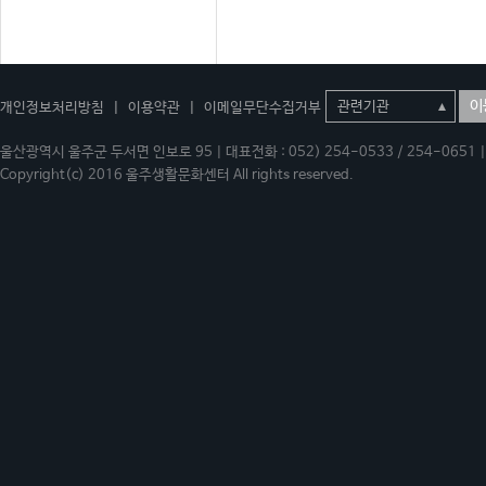
이
개인정보처리방침
|
이용약관
|
이메일무단수집거부
울산광역시 울주군 두서면 인보로 95 | 대표전화 : 052) 254-0533 / 254-0651 | 
Copyright(c) 2016 울주생활문화센터 All rights reserved.