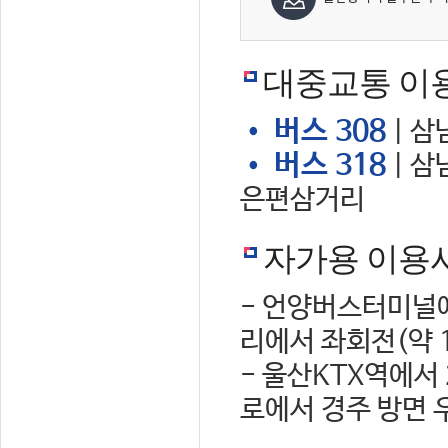
대중교통 이
• 버스 308
| 삼
• 버스 318
| 삼
은편삼거리
자가용 이용
- 언양버스터미널에
리에서 좌회전(약 
- 울산KTX역에서
로에서 경주 방면 