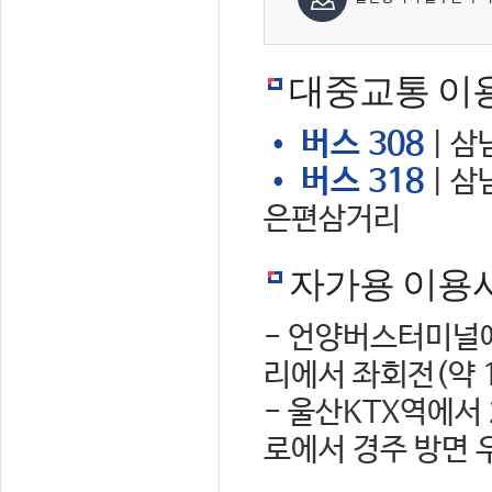
대중교통 이
• 버스 308
| 삼
• 버스 318
| 삼
은편삼거리
자가용 이용
- 언양버스터미널에
리에서 좌회전(약 
- 울산KTX역에서
로에서 경주 방면 