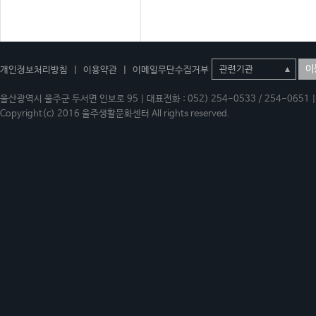
이
개인정보처리방침
|
이용약관
|
이메일무단수집거부
울산광역시 울주군 두서면 인보로 95 | 대표전화 : 052) 254-0533 / 254-0651 | 
Copyright(c) 2016 울주생활문화센터 All rights reserved.