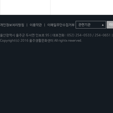
이
개인정보처리방침
|
이용약관
|
이메일무단수집거부
울산광역시 울주군 두서면 인보로 95 | 대표전화 : 052) 254-0533 / 254-0651 | 
Copyright(c) 2016 울주생활문화센터 All rights reserved.