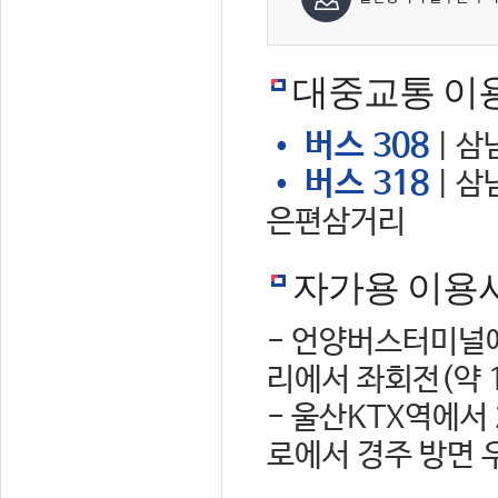
대중교통 이
• 버스 308
| 삼
• 버스 318
| 삼
은편삼거리
자가용 이용
- 언양버스터미널에
리에서 좌회전(약 
- 울산KTX역에서
로에서 경주 방면 