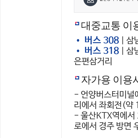
대중교통 이
• 버스 308
| 삼
• 버스 318
| 삼
은편삼거리
자가용 이용
- 언양버스터미널에
리에서 좌회전(약 
- 울산KTX역에서
로에서 경주 방면 