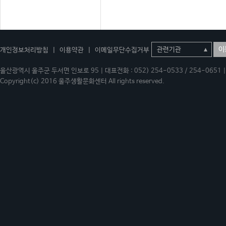
이
개인정보처리방침
|
이용약관
|
이메일무단수집거부
울산광역시 울주군 두서면 인보로 95 | 대표전화 : 052) 254-0533 / 254-0651 | 
Copyright(c) 2016 울주생활문화센터 All rights reserved.