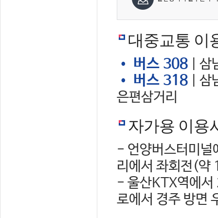
대중교통 이
• 버스 308
| 삼
• 버스 318
| 삼
은편삼거리
자가용 이용
- 언양버스터미널에
리에서 좌회전(약 
- 울산KTX역에서
로에서 경주 방면 