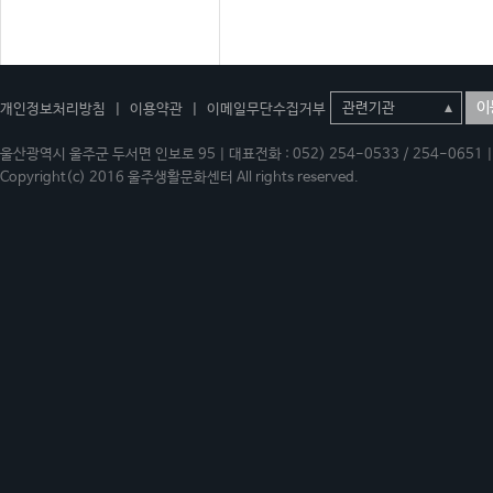
이
개인정보처리방침
|
이용약관
|
이메일무단수집거부
울산광역시 울주군 두서면 인보로 95 | 대표전화 : 052) 254-0533 / 254-0651 | 
Copyright(c) 2016 울주생활문화센터 All rights reserved.