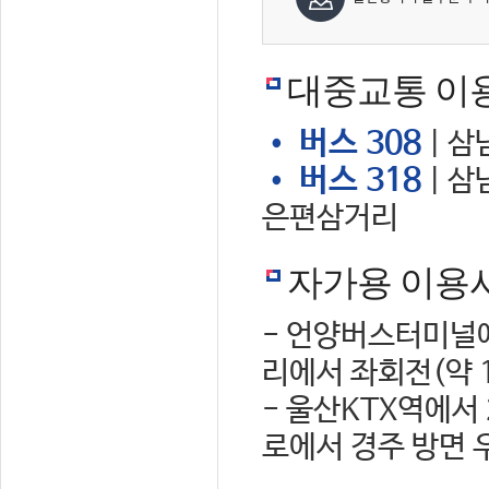
대중교통 이
• 버스 308
| 삼
• 버스 318
| 삼
은편삼거리
자가용 이용
- 언양버스터미널에
리에서 좌회전(약 
- 울산KTX역에서
로에서 경주 방면 