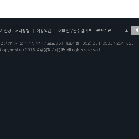
이
개인정보처리방침
|
이용약관
|
이메일무단수집거부
울산광역시 울주군 두서면 인보로 95 | 대표전화 : 052) 254-0533 / 254-0651 | 
Copyright(c) 2016 울주생활문화센터 All rights reserved.