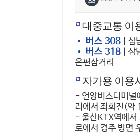
대중교통 이
• 버스 308
| 삼
• 버스 318
| 삼
은편삼거리
자가용 이용
- 언양버스터미널에
리에서 좌회전(약 
- 울산KTX역에서
로에서 경주 방면 