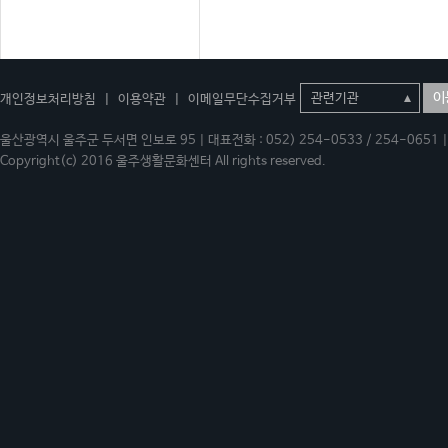
이
개인정보처리방침
|
이용약관
|
이메일무단수집거부
울산광역시 울주군 두서면 인보로 95 | 대표전화 : 052) 254-0533 / 254-0651 | 
Copyright(c) 2016 울주생활문화센터 All rights reserved.