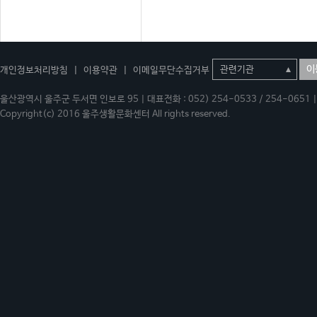
이
개인정보처리방침
|
이용약관
|
이메일무단수집거부
울산광역시 울주군 두서면 인보로 95 | 대표전화 : 052) 254-0533 / 254-0651 | 
Copyright(c) 2016 울주생활문화센터 All rights reserved.