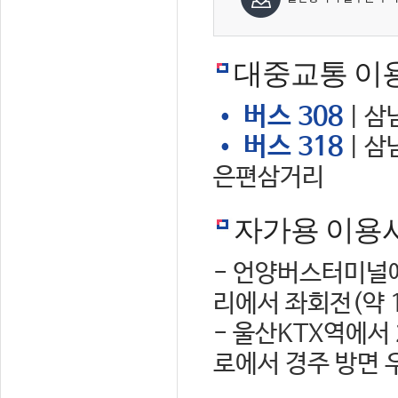
대중교통 이
• 버스 308
| 삼
• 버스 318
| 삼
은편삼거리
자가용 이용
- 언양버스터미널에
리에서 좌회전(약 
- 울산KTX역에서
로에서 경주 방면 