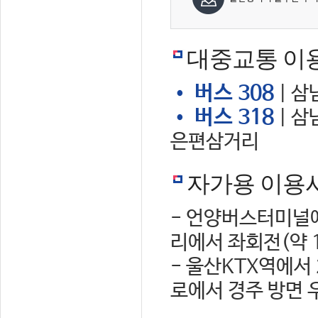
대중교통 이
• 버스 308
| 삼
• 버스 318
| 삼
은편삼거리
자가용 이용
- 언양버스터미널에
리에서 좌회전(약 
- 울산KTX역에서
로에서 경주 방면 