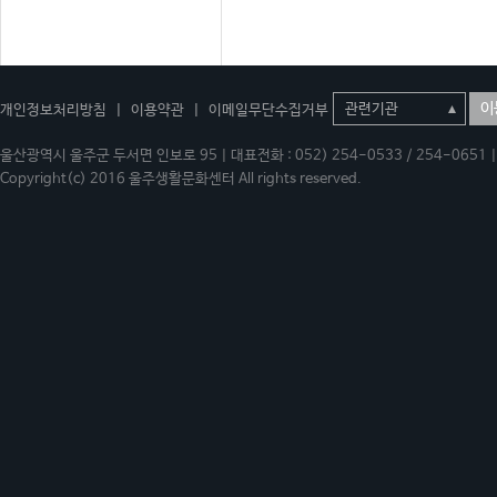
이
개인정보처리방침
|
이용약관
|
이메일무단수집거부
울산광역시 울주군 두서면 인보로 95 | 대표전화 : 052) 254-0533 / 254-0651 | 
Copyright(c) 2016 울주생활문화센터 All rights reserved.