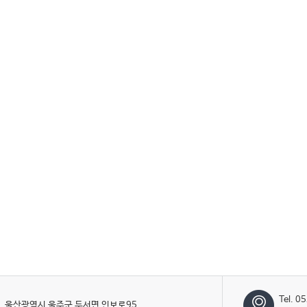
Tel. 0
울산광역시 울주군 두서면 인보로95