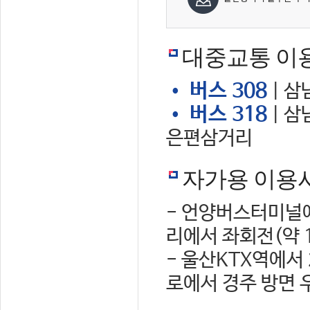
대중교통 이
• 버스 308
| 삼
• 버스 318
| 삼
은편삼거리
자가용 이용
- 언양버스터미널에
리에서 좌회전(약 
- 울산KTX역에서
로에서 경주 방면 