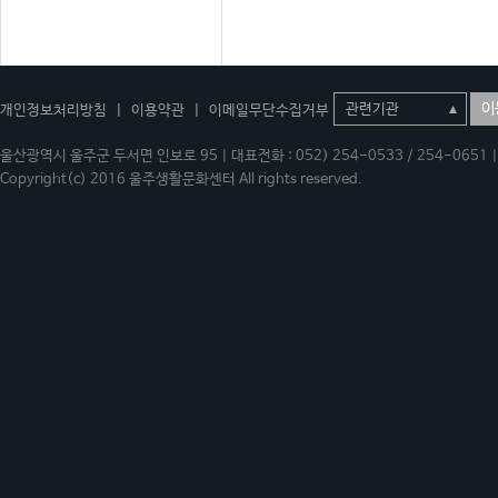
이
개인정보처리방침
|
이용약관
|
이메일무단수집거부
울산광역시 울주군 두서면 인보로 95 | 대표전화 : 052) 254-0533 / 254-0651 | 
Copyright(c) 2016 울주생활문화센터 All rights reserved.