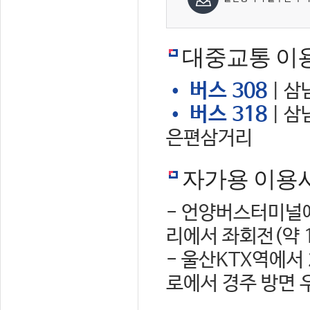
대중교통 이
• 버스 308
| 삼
• 버스 318
| 삼
은편삼거리
자가용 이용
- 언양버스터미널에
리에서 좌회전(약 
- 울산KTX역에서
로에서 경주 방면 