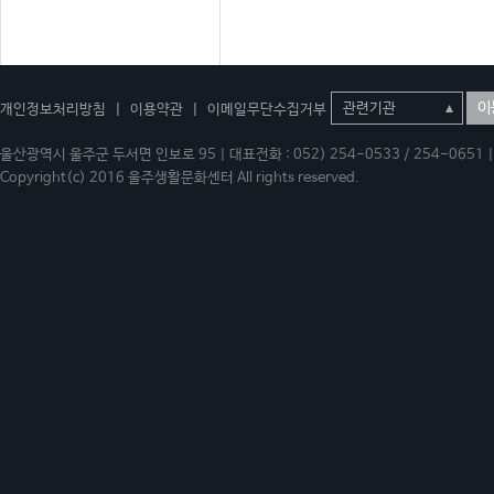
이
개인정보처리방침
|
이용약관
|
이메일무단수집거부
울산광역시 울주군 두서면 인보로 95 | 대표전화 : 052) 254-0533 / 254-0651 | 
Copyright(c) 2016 울주생활문화센터 All rights reserved.