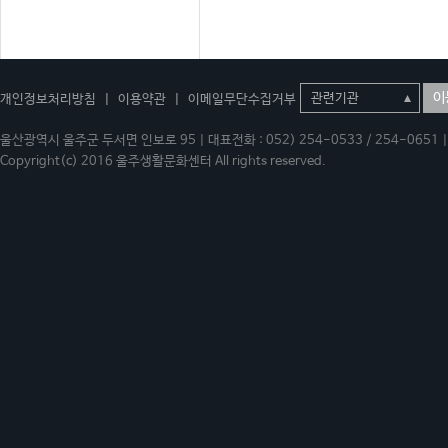
이
개인정보처리방침
|
이용약관
|
이메일무단수집거부
울산광역시 울주군 두서면 인보로 95 | 대표전화 : 052) 254-0533 / 254-0651 | 
Copyright(c) 2016 울주생활문화센터 All rights reserved.