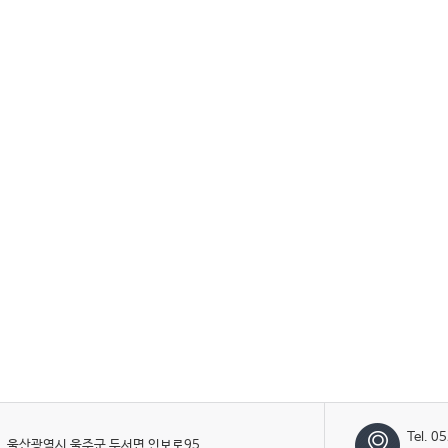
Tel. 0
울산광역시 울주군 두서면 인보로95