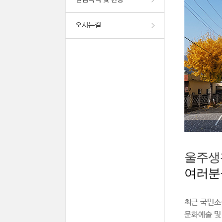
오시는길
울주생
여러분
최근 국민소
문화예술 및