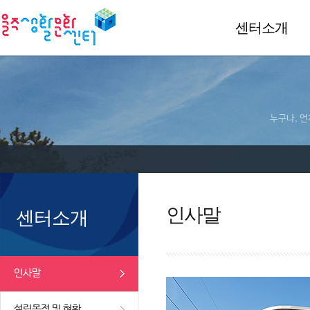
센터소개
누구나, 언
인사말
센터소개
인사말
설립목적 및 현황