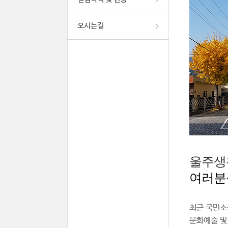
오시는길
울주생
여러분
최근 국민소
문화예술 및