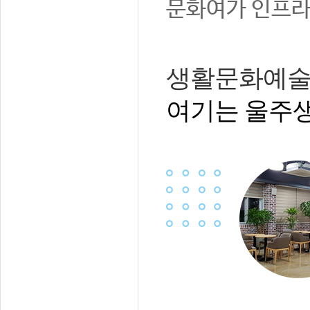
문화여가 인프라
생활문화예술을
여기는 울주