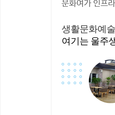
문화여가 인프라
생활문화예술을
여기는 울주