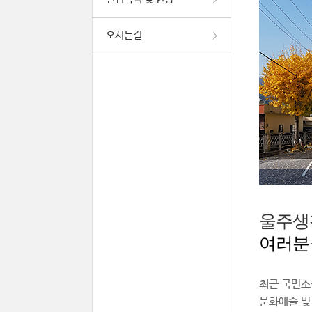
오시는길
울주생
여러분
최근 국민소
문화예술 및