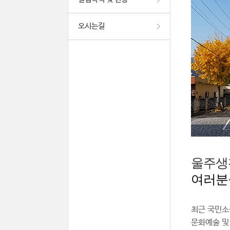
오시는길
울주생
여러분
최근 국민소
문화예술 및