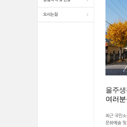
오시는길
울주생
여러분
최근 국민소
문화예술 및