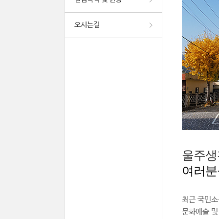
오시는길
울주생
여러분
최근 국민소
문화예술 및