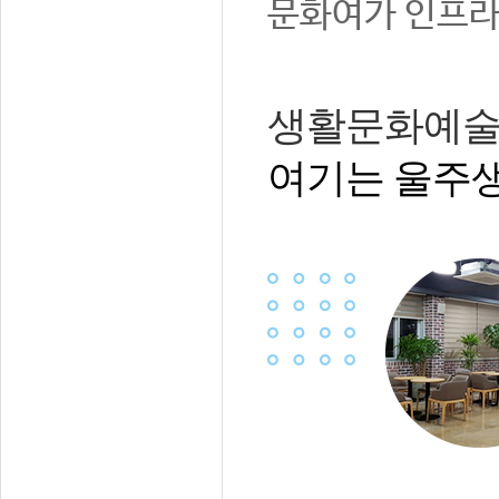
문화여가 인프라
생활문화예술을
여기는 울주