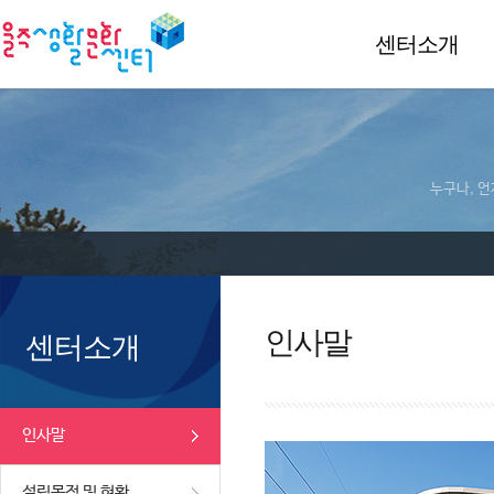
센터소개
누구나, 언
인사말
센터소개
인사말
설립목적 및 현황