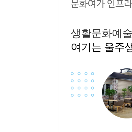
문화여가 인프라
생활문화예술을
여기는 울주