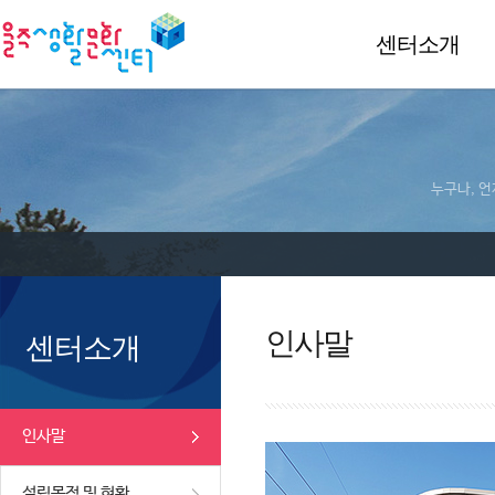
센터소개
누구나, 언
인사말
센터소개
인사말
설립목적 및 현황