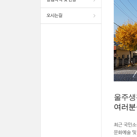
오시는길
울주생
여러분
최근 국민소
문화예술 및