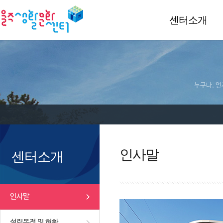
센터소개
누구나, 언
인사말
센터소개
인사말
설립목적 및 현황