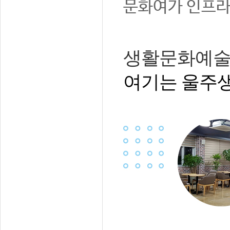
문화여가 인프라
생활문화예술을
여기는 울주