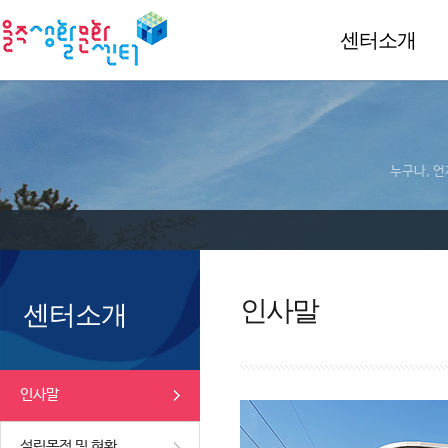
센터소개
누구나, 언
인사말
센터소개
인사말
설립목적 및 현황