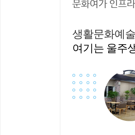
문화여가 인프라
생활문화예술을
여기는 울주