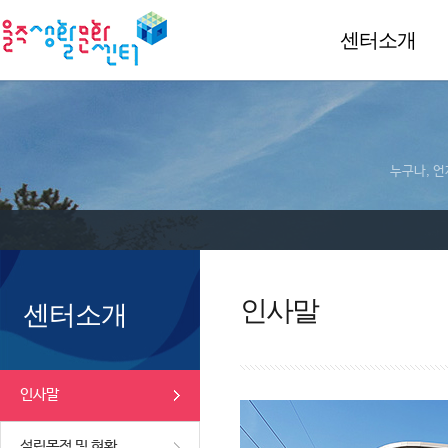
센터소개
누구나, 언
인사말
센터소개
인사말
설립목적 및 현황