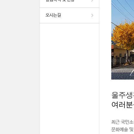
오시는길
울주생
여러분
최근 국민소
문화예술 및