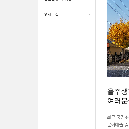
오시는길
울주생
여러분
최근 국민소
문화예술 및