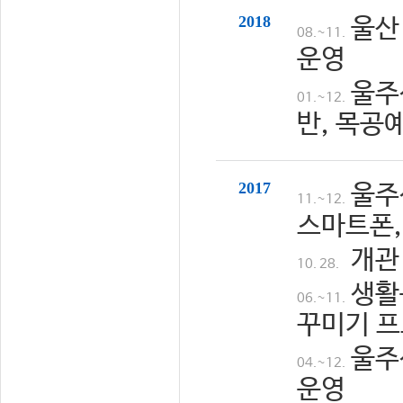
2018
울산
08.~11.
운영
울주
01.~12.
반, 목공
2017
울주
11.~12.
스마트폰,
개관
10. 28.
생활
06.~11.
꾸미기 프
울주
04.~12.
운영