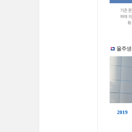
기존 문
하여 지
화
울주생
2019