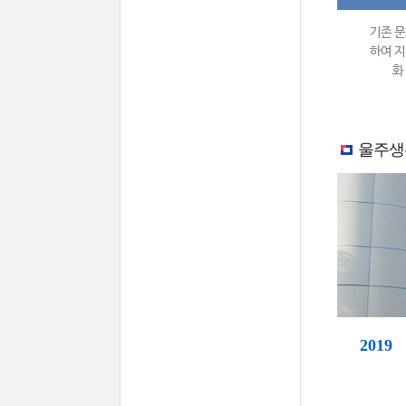
기존 문
하여 지
화
울주생
2019